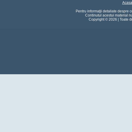
Acas
Pentru informaţii detaliate despre 
Continutul acestui material n
Copyright © 2026 | Toate dre