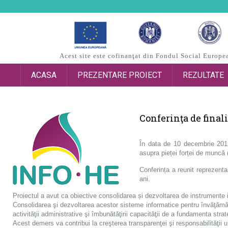
Acest site este cofinanţat din Fondul Social Europ
ACASA
PREZENTARE PROIECT
REZULTATE
Conferinţa de final
În data de 10 decembrie 2015,
asupra pieței forței de muncă
Conferința a reunit reprezenta
ani.
Proiectul a avut ca obiective consolidarea și dezvoltarea de instrumente int
Consolidarea şi dezvoltarea acestor sisteme informatice pentru învăţământ
activităţii administrative şi îmbunătăţirii capacităţii de a fundamenta strate
Acest demers va contribui la creşterea transparenţei şi responsabilităţii u